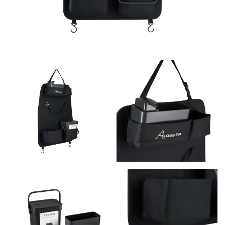
+
+
+
+