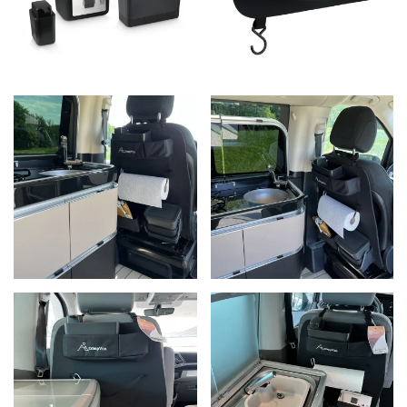
+
+
+
+