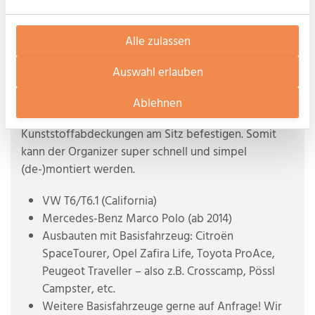
Die Befestigung erfolgt bei allen Modellen oben
Alle zulassen
mittels eines einstellbaren Straps mit
Schnellverschluss um die Streben der Kopfstütze.
Auswahl erlauben
Damit der Organizer nicht lose herumhängt, gibt es
für den unteren Teil zwei dehnbare Straps mit Haken.
Ablehnen
Diese lassen sich hinter den vorhanden
Kunststoffabdeckungen am Sitz befestigen. Somit
kann der Organizer super schnell und simpel
(de-)montiert werden.
VW T6/T6.1 (California)
Mercedes-Benz Marco Polo (ab 2014)
Ausbauten mit Basisfahrzeug: Citroën
SpaceTourer, Opel Zafira Life, Toyota ProAce,
Peugeot Traveller – also z.B. Crosscamp, Pössl
Campster, etc.
Weitere Basisfahrzeuge gerne auf Anfrage! Wir