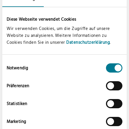
Diese Webseite verwendet Cookies
Klimaneutrales Produkt. Die Emissionen aus Materialien,
Wir verwenden Cookies, um die Zugriffe auf unsere
Herstellungsprozess und Versand werden ganzheitlich ermittelt
Website zu analysieren. Weitere Informationen zu
und systematisch reduziert. Aktuell nicht vermeidbare
Emissionen werden vollständig über die unabhängige Non-
Cookies finden Sie in unserer
Datenschutzerklärung
.
Profit-Organisation „myclimate“ kompensiert.
Einwilligungsauswahl
Der Lieferumfang
Notwendig
CampVan X VAUDE Rückenlehnenorganizer
Präferenzen
BRABANTIA SinkSide Set inkl. Spülmittelspender
BRABANTIA Sort & Go Abfallbehälter 3 Liter
Statistiken
BRABANTIA PerfectFit Abfallbeutel (10er Pack)
Marketing
Perfekte Passform für folgende Modelle